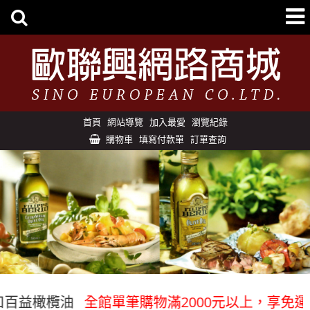
首頁
網站導覽
加入最愛
瀏覽紀錄
購物車
填寫付款單
訂單查詢
益橄欖油
全館單筆購物滿2000元以上，享免運優