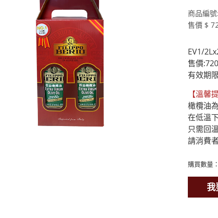
商品編號:2
售價 $ 7
EV1/2L
售價:72
有效期限：
【溫馨
橄欖油為
在低溫下
只需回溫
請消費
購買數量
我