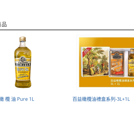
商品
橄 欖 油 Pure 1L
百益橄欖油禮盒系列-3L+1L