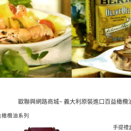
興網路商城~ 義大利原裝進口百益橄欖油
全館單筆
益橄欖油系列
手提禮盒-