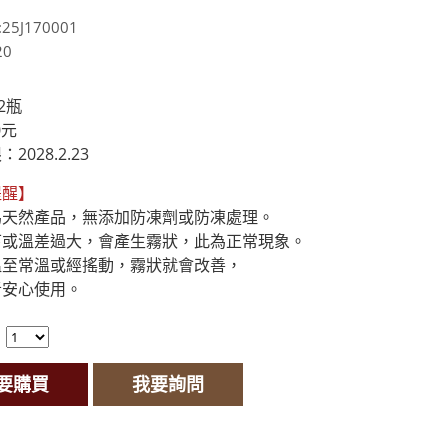
5J170001
20
x2瓶
0元
2028.2.23
提醒】
天然產品，無添加防凍劑或防凍處理。

或溫差過大，會產生霧狀，此為正常現象。

至常溫或經搖動，霧狀就會改善，

者安心使用。
：
要購買
我要詢問