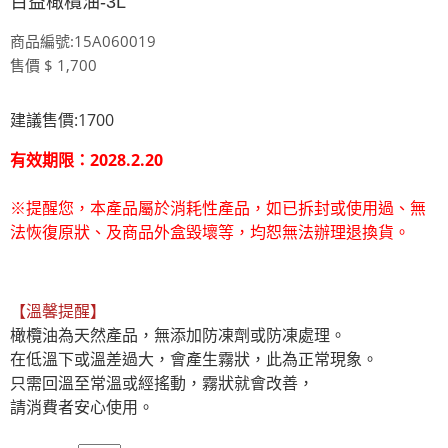
百益橄欖油-3L
商品編號:15A060019
售價 $ 1,700
建議售價:1700
有效期限：2028.2.20
※提醒您，本產品屬於消耗性產品，如已拆封或使用過、無
法恢復原狀、及商品外盒毀壞等，均恕無法辦理退換貨。
【溫馨提醒】
橄欖油為天然產品，無添加防凍劑或防凍處理。

在低溫下或溫差過大，會產生霧狀，此為正常現象。

只需回溫至常溫或經搖動，霧狀就會改善，

請消費者安心使用。