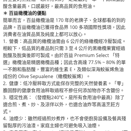
酸含量最高，口感最好，最高品質的食用油。
＊
百益橄欖油的優點
簡單而言，百益橄欖油是 170 年的老牌子、全球都看的到的
品牌。百益橄欖油已獲得食品界 100 多項國際性獎項，因此
消費者在油質品質及純度上都可以放心。
1. 營養：高品質的橄欖油需由 6 公斤的綠橄欖經冷壓製成。
相較下，低品質的產品則只需 3 至 4 公斤的黑橄欖果實經過
脫酸及脫臭後即可製成。由於百益 Premium Select 「特
選」橄欖油是精選橄欖品種；因此含高達 77.5% ~ 80% 的單
一不飽和脂肪酸，豐富的維生素 E，及類似深海鮫鯊烯魚油
成份的 Olive Sepualene（橄欖鮫鯊烯）。
2. 健康：低冷壓粹取方式能保存完整的天然營養素。「零」
膽固醇的健康食用油粹取過程不摻任何添加物亦不含鹽份。
3. 穩定性高：（發煙點240℃，是所有食用油中最高）除了
適合煎、煮、炒、及涼伴以外，也適合油炸等高溫烹飪方
式。
4. 油煙少：雖然經過煎炒煮炸，也不會使廚房設備及餐具殘
留黏厚的污油渣。家庭主婦也可避免吸入油煙。