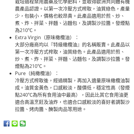
栽培過程禁用農藥及化學肥料，並取得歐洲共同體有機
農產品認證。以第一次冷壓方式榨取，油質綠色，產量
少，包裝小，價格也較昂貴。此產品適用於煎、炒、
煮、炸、拌菜、拌麵、沾麵包，及調製沙拉醬。發煙點
為210℃。
Extra Virgin（原味橄欖油）：
大部分廠商均以『特級橄欖油』的名稱販賣。此產品以
第一次冷壓方式榨取，油質綠色。此產品適用於煎、
炒、煮、炸、拌菜、拌麵、沾麵包，及調製沙拉醬。發
煙點為210℃。
Pure（純橄欖油）：
冷壓方式榨取後，經過精製，再加入適量原味橄欖油製
成。油質金黃色，口感較淡，酸價低，穩定性高（發煙
點240℃為所有食用油中最高），因此比其它食用油更
適合高溫烹飪及油炸，也適合口感較淡的喜好者調製沙
拉醬、烤肉醬、醃製肉品等用途。