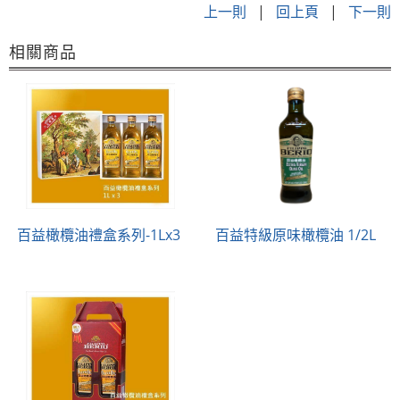
上一則
|
回上頁
|
下一則
相關商品
百益橄欖油禮盒系列-1Lx3
百益特級原味橄欖油 1/2L