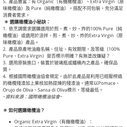
5. 產品豐富：有 Organic（有機橄欖油）、Extra Virgin（原
味橄欖油）及 Pure（純橄欖油）。搭配不同包裝，充分滿足
消費者需求。
＊
選購橄欖油小秘訣：
1. 依烹調需求選購適用於煎、煮、炒、炸的100% Pure（純
橄欖油）或適用於涼拌、煎、煮、炒、炸的Extra Virgin（原
味橄欖油）產品。
2. 產品原產地油廠名稱、住址、有效期限，及等級（100%
Pure、Extra Virgin）是否標示明確？有無塗改嫌疑？
3. 選用原裝進口，裝置於玻璃瓶或鐵桶內之產品，確保品
質。
4. 根據國際橄欖油協會規定，由於此產品是利用已經壓榨過
的橄欖殘渣加上果核加熱提煉的殘渣油，通常以Pomace、
Orujo de Oliva、Sansa di Oliva標示，等級最低。
~
資料來源：國際橄欖油協會
~
＊
如何選購橄欖油？
Organic Extra Virgin（有機橄欖油）：