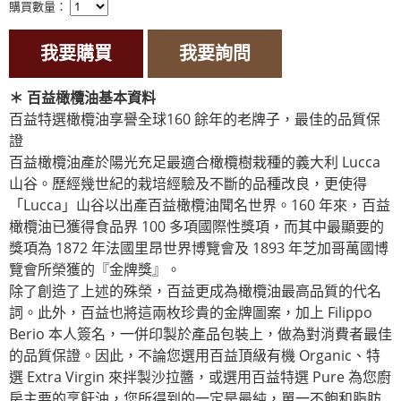
購買數量：
我要購買
我要詢問
＊
百益橄欖油基本資料
百益特選橄欖油享譽全球160 餘年的老牌子，最佳的品質保
證
百益橄欖油產於陽光充足最適合橄欖樹栽種的義大利 Lucca
山谷。歷經幾世紀的栽培經驗及不斷的品種改良，更使得
「Lucca」山谷以出產百益橄欖油聞名世界。160 年來，百益
橄欖油已獲得食品界 100 多項國際性獎項，而其中最顯要的
獎項為 1872 年法國里昂世界博覽會及 1893 年芝加哥萬國博
覽會所榮獲的『金牌獎』。
除了創造了上述的殊榮，百益更成為橄欖油最高品質的代名
詞。此外，百益也將這兩枚珍貴的金牌圖案，加上 Filippo
Berio 本人簽名，一併印製於產品包裝上，做為對消費者最佳
的品質保證。因此，不論您選用百益頂級有機 Organic、特
選 Extra Virgin 來拌製沙拉醬，或選用百益特選 Pure 為您廚
房主要的烹飪油，您所得到的一定是最純，單一不飽和脂肪