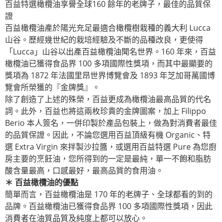
百益特選橄欖油享譽全球160 餘年的老牌子，最佳的品質保
證
百益橄欖油產於陽光充足最適合橄欖樹栽種的義大利 Lucca
山谷。歷經幾世紀的栽培經驗及不斷的品種改良，更使得
「Lucca」山谷以出產百益橄欖油聞名世界。160 年來，百益
橄欖油已獲得食品界 100 多項國際性獎項，而其中最顯要的
獎項為 1872 年法國里昂世界博覽會及 1893 年芝加哥萬國博
覽會所榮獲的『金牌獎』。
除了創造了上述的殊榮，百益更成為橄欖油最高品質的代名
詞。此外，百益也將這兩枚珍貴的金牌圖案，加上 Filippo
Berio 本人簽名，一併印製於產品包裝上，做為對消費者最佳
的品質保證。因此，不論您選用百益頂級有機 Organic、特
選 Extra Virgin 來拌製沙拉醬，或選用百益特選 Pure 為您廚
房主要的烹飪油，您所得到的一定是最純，單一不飽和脂肪
酸含量最高，口感最好，最高品質的食用油。
＊
百益橄欖油的優點
簡單而言，百益橄欖油是 170 年的老牌子、全球都看的到的
品牌。百益橄欖油已獲得食品界 100 多項國際性獎項，因此
消費者在油質品質及純度上都可以放心。