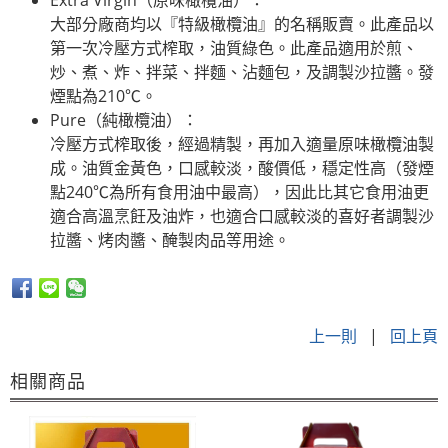
Extra Virgin（原味橄欖油）：
大部分廠商均以『特級橄欖油』的名稱販賣。此產品以
第一次冷壓方式榨取，油質綠色。此產品適用於煎、
炒、煮、炸、拌菜、拌麵、沾麵包，及調製沙拉醬。發
煙點為210℃。
Pure（純橄欖油）：
冷壓方式榨取後，經過精製，再加入適量原味橄欖油製
成。油質金黃色，口感較淡，酸價低，穩定性高（發煙
點240℃為所有食用油中最高），因此比其它食用油更
適合高溫烹飪及油炸，也適合口感較淡的喜好者調製沙
拉醬、烤肉醬、醃製肉品等用途。
上一則
|
回上頁
相關商品