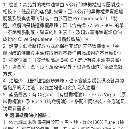
1. 營養：高品質的橄欖油需由 6 公斤的綠橄欖經冷壓製成。
相較下，低品質的產品則只需 3 至 4 公斤的黑橄欖果實經過
脫酸及脫臭後即可製成。由於百益 Premium Select 「特
選」橄欖油是精選橄欖品種；因此含高達 77.5% ~ 80% 的單
一不飽和脂肪酸，豐富的維生素 E，及類似深海鮫鯊烯魚油
成份的 Olive Sepualene（橄欖鮫鯊烯）。
2. 健康：低冷壓粹取方式能保存完整的天然營養素。「零」
膽固醇的健康食用油粹取過程不摻任何添加物亦不含鹽份。
3. 穩定性高：（發煙點高達 240℃，是所有食用油中最高）
除了適合煎、煮、炒、及涼伴以外，也適合油炸等高溫烹飪
方式。
4. 油煙少：雖然經過煎炒煮炸，也不會使廚房設備及餐具殘
留黏厚的污油渣。家庭主婦也可避免吸入油煙。
5. 產品豐富：有 Organic（有機橄欖油）、Extra Virgin（原
味橄欖油）及 Pure（純橄欖油）。搭配不同包裝，充分滿足
消費者需求。
＊
選購橄欖油小秘訣：
1. 依烹調需求選購適用於煎、煮、炒、炸的100% Pure（純