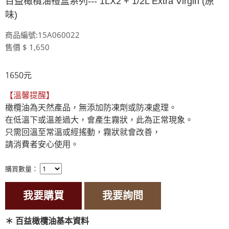
百益橄欖油禮盒系列--- 1LX2 + 1/2L Extra Virgin (原
味)
商品編號:15A060022
售價 $ 1,650
1650元
【溫馨提醒】
橄欖油為天然產品，無添加防凍劑或防凍處理。

在低溫下或溫差過大，會產生霧狀，此為正常現象。

只需回溫至常溫或經搖動，霧狀就會改善，

請消費者安心使用。
購買數量：
我要購買
我要詢問
＊
百益橄欖油基本資料