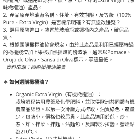
橄欖油）或適用於涼拌、煎、煮、炒、炸的Extra Virgin（原
味橄欖油）產品。
2. 產品原產地油廠名稱、住址、有效期限，及等級（100%
Pure、Extra Virgin）是否標示明確？有無塗改嫌疑？
3. 選用原裝進口，裝置於玻璃瓶或鐵桶內之產品，確保品
質。
4. 根據國際橄欖油協會規定，由於此產品是利用已經壓榨過
的橄欖殘渣加上果核加熱提煉的殘渣油，通常以Pomace、
Orujo de Oliva、Sansa di Oliva標示，等級最低。
~
資料來源：國際橄欖油協會
~
＊
如何選購橄欖油？
Organic Extra Virgin（有機橄欖油）：
栽培過程禁用農藥及化學肥料，並取得歐洲共同體有機
農產品認證。以第一次冷壓方式榨取，油質綠色，產量
少，包裝小，價格也較昂貴。此產品適用於煎、炒、
煮、炸、拌菜、拌麵、沾麵包，及調製沙拉醬。發煙點
為210℃。