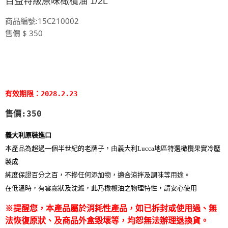
百益特級原味橄欖油 1/2L
商品編號:15C210002
售價 $ 350
有效期限：2028.2.23
售價:350
義大利原裝進口
本產品為超過一個半世紀的老牌子，由義大利Lucca地區特選橄欖果實冷壓
製成
純度保證百分之百，不摻任何添加物，適合涼拌及調味等用途。
在低溫時，有雲霧狀及沈澱，此乃橄欖油之物理特性，請安心使用
※提醒您，本產品屬於消耗性產品，如已拆封或使用過、無
法恢復原狀、及商品外盒毀壞等，均恕無法辦理退換貨。