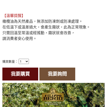
【溫馨提醒】
橄欖油為天然產品，無添加防凍劑或防凍處理。

在低溫下或溫差過大，會產生霧狀，此為正常現象。

只需回溫至常溫或經搖動，霧狀就會改善，

請消費者安心使用。

購買數量：
我要購買
我要詢問