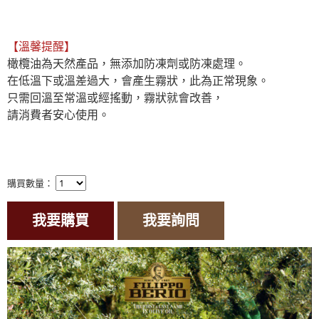
【溫馨提醒】
橄欖油為天然產品，無添加防凍劑或防凍處理。

在低溫下或溫差過大，會產生霧狀，此為正常現象。

只需回溫至常溫或經搖動，霧狀就會改善，

請消費者安心使用。

購買數量：
我要購買
我要詢問