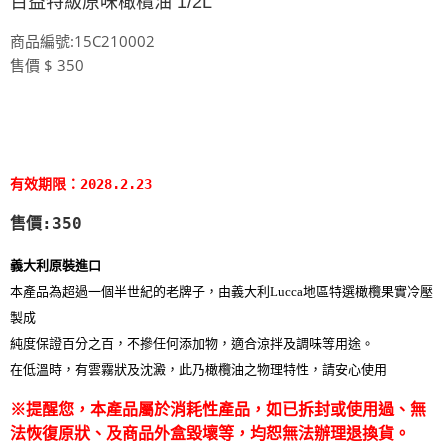
百益特級原味橄欖油 1/2L
商品編號:15C210002
售價 $ 350
有效期限：2028.2.23
售價:350
義大利原裝進口
本產品為超過一個半世紀的老牌子，由義大利Lucca地區特選橄欖果實冷壓
製成
純度保證百分之百，不摻任何添加物，適合涼拌及調味等用途。
在低溫時，有雲霧狀及沈澱，此乃橄欖油之物理特性，請安心使用
※提醒您，本產品屬於消耗性產品，如已拆封或使用過、無
法恢復原狀、及商品外盒毀壞等，均恕無法辦理退換貨。