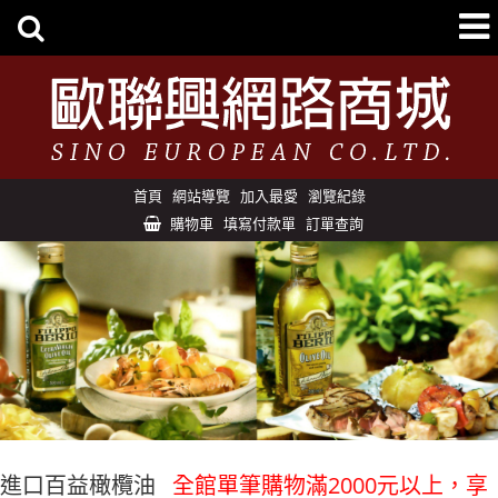
首頁
網站導覽
加入最愛
瀏覽紀錄
購物車
填寫付款單
訂單查詢
進口百益橄欖油
全館單筆購物滿2000元以上，享免