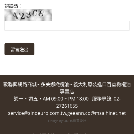
認證碼：
歐聯興網路商城~ 多美娜橄欖油~ 義大利原裝進口百益橄欖油
專賣店
週一 ~ 週五，AM 09:00 ~ PM 18:00 服務專線: 02-
27261655
service@sinoeuro.com.tw,geeann.co@msa.hinet.net
Design by:UNDS網頁設計