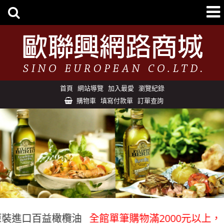
首頁
網站導覽
加入最愛
瀏覽紀錄
購物車
填寫付款單
訂單查詢
裝進口百益橄欖油
全館單筆購物滿2000元以上，