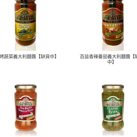
烤蔬菜義大利麵醬【缺貨中】
百益香辣番茄義大利麵醬【
中】