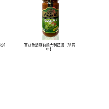
缺貨
百益番茄羅勒義大利麵醬【缺貨
中】