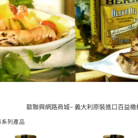
歐聯興網路商城~ 義大利原裝進口百益橄欖油
全館
料系列產品