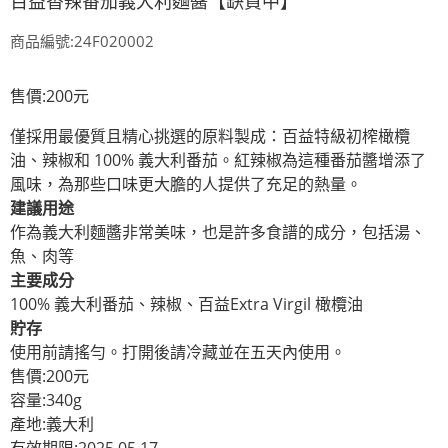
百益香辣番茄義大利麵醬【缺貨中】
商品編號:24F020002
售價:200元
僅採用最優質且精心挑選的原料製成：百益特級初榨橄欖
油、辣椒和 100% 義大利番茄。紅辣椒為這種番茄醬增添了
風味，為那些口味更大膽的人提供了充足的熱量。
建議用途
作為義大利麵醬非常美味，也是許多食譜的成分，包括湯、
魚、肉等
主要成分
100% 義大利番茄、辣椒、百益Extra Virgil 橄欖油
貯存
使用前請搖勻。打開後請冷藏並在五天內使用。
售價:200元
容量:340g
產地:義大利