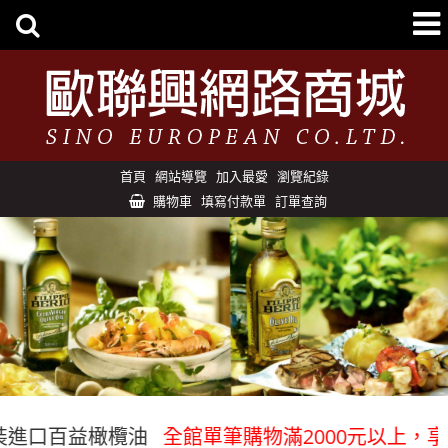
首頁
網站導覽
加入最愛
瀏覽紀錄
購物車
填寫付款單
訂單查詢
進口百益橄欖油
全館單筆購物滿2000元以上，享免